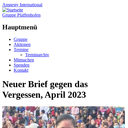
Amnesty
International
Gruppe Pfaffenhofen
Hauptmenü
Zum
Gruppe
Inhalt
Aktionen
springen
Termine
Terminarchiv
Mitmachen
Spenden
Kontakt
Neuer Brief gegen das
Vergessen, April 2023