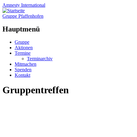
Amnesty
International
Gruppe Pfaffenhofen
Hauptmenü
Zum
Gruppe
Inhalt
Aktionen
springen
Termine
Terminarchiv
Mitmachen
Spenden
Kontakt
Gruppentreffen